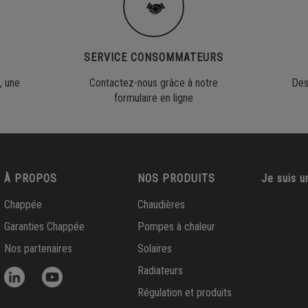
Mode de fonctionnement
: Chaud, Froid, ECS
Puissance utile de la gamme
: De 4.25 à 16 kW
COP
: 5
SERVICE CONSOMMATEURS
Hauteur module intérieur
: 770 mm
, une
Contactez-nous grâce à notre
Des
Largeur module intérieur
: 450 mm
formulaire en ligne
Profondeur module intérieur
: 408 mm
Hauteur module extérieur
: 712 mm
Largeur module extérieur
: 1008 mm
À PROPOS
NOS PRODUITS
Je suis u
Profondeur module extérieur
: 426 mm
Chappée
Chaudières
Pompe à chaleur ERIA-S PLUS R32 8 MR/EM
Garanties Chappée
Pompes à chaleur
Prix public conseillé HT
: 7 232,00 €
Nos partenaires
Solaires
Mode de fonctionnement
: Chaud, Froid, ECS
Radiateurs
Puissance utile de la gamme
: De 4.25 à 16 kW
Régulation et produits
COP
: 5.2