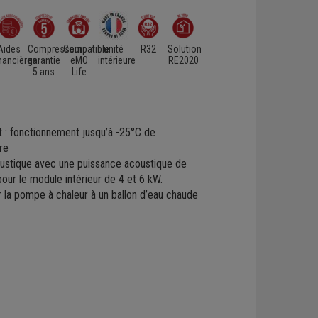
Aides
Compresseur
Compatible
unité
R32
Solution
inancières
garantie
eMO
intérieure
RE2020
5 ans
Life
 : fonctionnement jusqu’à -25°C de
re
oustique avec une puissance acoustique de
ur le module intérieur de 4 et 6 kW.
r la pompe à chaleur à un ballon d’eau chaude