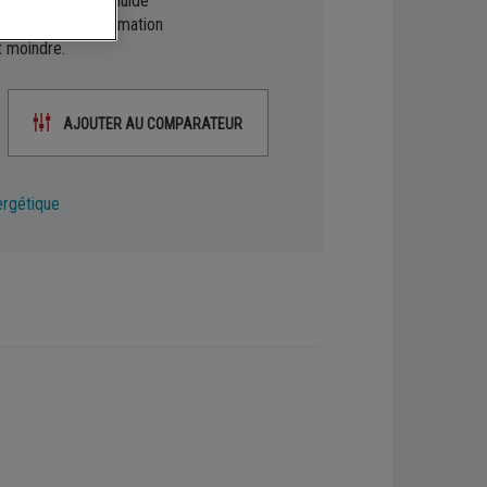
'environnement (fluide
Pompes à chaleur air/eau
isant votre consommation
t moindre.
AJOUTER AU COMPARATEUR
ergétique