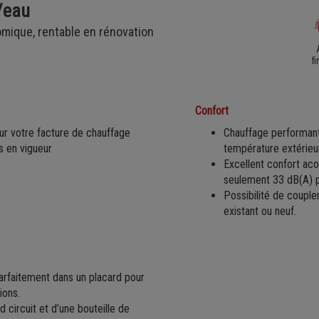
/eau
omique, rentable en rénovation
f
Confort
r votre facture de chauffage
Chauffage performant
es en vigueur
température extérieu
Excellent confort ac
seulement 33 dB(A) po
Possibilité de couple
existant ou neuf.
parfaitement dans un placard pour
ions.
 circuit et d’une bouteille de