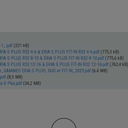
Pompe à chaleur ERIA S PLUS R32 4 MR/EM
Prix public conseillé HT
: 5 569,00 €
Mode de fonctionnement
: Chaud, Froid, ECS
Puissance utile de la gamme
: De 4.25 à 16 kW
COP
: 5.2
2-1_.pdf
(221 kB)
Hauteur module intérieur
: 770 mm
a ERIA S PLUS R32 4-6 & ERIA S PLUS FIT-IN R32 4-6.pdf
(775,5 kB)
a ERIA S PLUS R32 8-10 & ERIA S PLUS FIT-IN R32 8-10.pdf
(775,6 kB)
Largeur module intérieur
: 450 mm
a ERIA S PLUS R32 12-16 & ERIA S PLUS FIT-IN R32 12-16.pdf
(762,4 kB
Profondeur module intérieur
: 408 mm
e_GAMMES ERIA-S PLUS, DUO et FIT-IN_2023.pdf
(6,4 MB)
.pdf
(8,5 MB)
Hauteur module extérieur
: 712 mm
ia-S Plus.pdf
(34,2 MB)
Largeur module extérieur
: 1008 mm
Profondeur module extérieur
: 426 mm
Pompe à chaleur ERIA S PLUS R32 6 MR/EM
Prix public conseillé HT
: 6 059,00 €