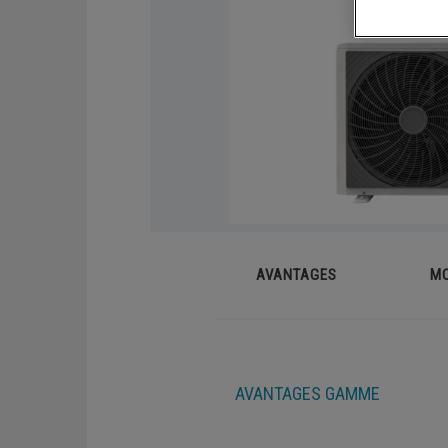
Chaudières sol gaz
Syst
Demandez un devis
Chaudières sol fioul
Capt
Phot
AVANTAGES
M
RÉGULATIONS ET APPLICATIONS
MOBILES
Application mobile
AVANTAGES GAMME
Sondes d'ambiance connectées
Thermostats