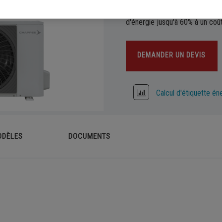
puissante et respectueuse de l
ème solaire combiné chauffage
Sèche-serviettes
frigorigène R32) tout en rédu
d'énergie jusqu'à 60% à un coû
eur solaire thermique
Fonte
ovoltaïque
DEMANDER UN DEVIS
Calcul d'étiquette én
ODÈLES
DOCUMENTS