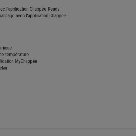
vec l'application Chappée Ready
épannage avec l'application Chappée
nomique
 de température
pplication MyChappée
clair