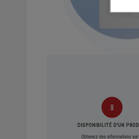
Chaudières sol gaz
Syst
Demandez un devis
Chaudières sol fioul
Capt
Phot
RÉGULATIONS ET APPLICATIONS
MOBILES
Application mobile
DISPONIBILITÉ D'UN PROD
Sondes d'ambiance connectées
Obtenez des informations sur 
Thermostats