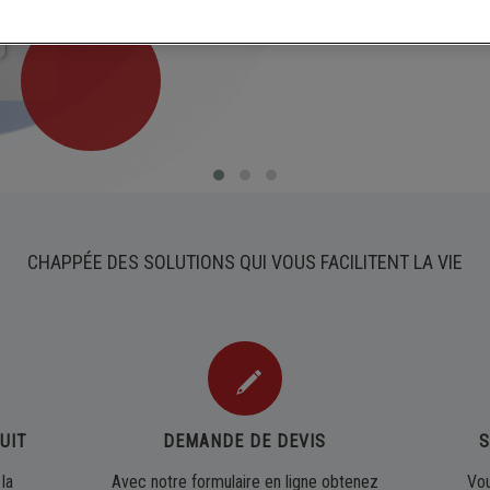
ème solaire combiné chauffage
Sèche-serviettes
eur solaire thermique
Fonte
ovoltaïque
CHAPPÉE DES SOLUTIONS QUI VOUS FACILITENT LA VIE
UIT
DEMANDE DE DEVIS
S
la
Avec notre formulaire en ligne obtenez
Vou