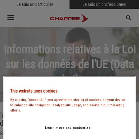
Je suis un particulier
Je suis un professionnel
Toggle
navigation
Informations relatives à la Loi
RECHERCHER
sur les données de l'UE (Data
Act)
This website uses cookies
By clicking “Accept All”, you agree to the storing of cookies on your device
to enhance site navigation, analyze site usage, and assist in our marketing
efforts.
Informations relatives à la Loi sur les
données de l'UE (Data Act)
Learn more and customize
BDR Thermea France est une entreprise qui fabrique et propose des