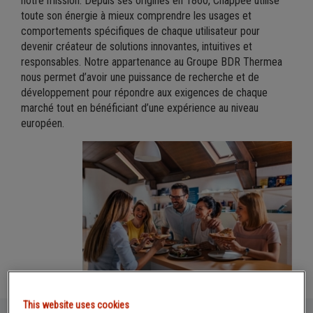
notre mission. Depuis ses origines en 1860, Chappée utilise
toute son énergie à mieux comprendre les usages et
comportements spécifiques de chaque utilisateur pour
devenir créateur de solutions innovantes, intuitives et
responsables. Notre appartenance au Groupe BDR Thermea
nous permet d’avoir une puissance de recherche et de
développement pour répondre aux exigences de chaque
marché tout en bénéficiant d’une expérience au niveau
européen.
This website uses cookies