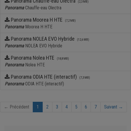
Panorama Chauffe-eau Olectra
(2,3 MB)
Panorama
Chauffe-eau Olectra
Panorama Moorea H HTE
(7,2 MB)
Panorama
Moorea H HTE
Panorama NOLEA EVO Hybride
(12,6 MB)
Panorama
NOLEA EVO Hybride
Panorama Nolea HTE
(18,8 MB)
Panorama
Nolea HTE
Panorama ODIA HTE (interactif)
(7,3 MB)
Panorama
ODIA HTE (interactif)
(current)
← Précédent
1
2
3
4
5
6
7
Suivant →