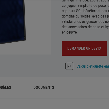
de la gamme SOL 200 et 250 son
ème solaire combiné chauffage
Sèche-serviettes
conjuguer simplicité de pose,
capteurs SOL bénéficient des d
eur solaire thermique
Fonte
domaine du solaire avec des p
ovoltaïque
satisfaire les exigences des no
des accessoires de pose et hyd
en oeuvre.
DEMANDER UN DEVIS
Calcul d'étiquette én
ODÈLES
DOCUMENTS