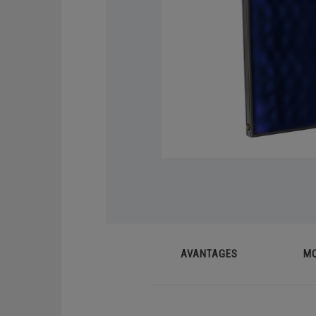
Chaudières sol gaz
Syst
Demandez un devis
Chaudières sol fioul
Capt
Phot
RÉGULATIONS ET APPLICATIONS
MOBILES
AVANTAGES
M
Application mobile
Sondes d'ambiance connectées
Thermostats