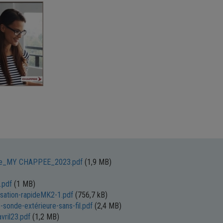
le_MY CHAPPEE_2023.pdf
(1,9 MB)
.pdf
(1 MB)
sation-rapideMK2-1.pdf
(756,7 kB)
onde-extérieure-sans-fil.pdf
(2,4 MB)
ril23.pdf
(1,2 MB)