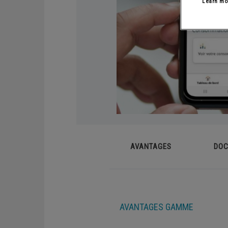
Learn mo
Chaudières sol gaz
Syst
Demandez un devis
Chaudières sol fioul
Capt
Phot
AVANTAGES
DO
RÉGULATIONS ET APPLICATIONS
MOBILES
Application mobile
AVANTAGES GAMME
Sondes d'ambiance connectées
Thermostats