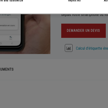
re and customize
Reject All
Acc
ème solaire combiné chauffage
Sèche-serviettes
installation de chauffage et d'
en toute simplicité, où que vo
eur solaire thermique
Fonte
depuis votre smartphone ou vot
ovoltaïque
DEMANDER UN DEVIS
Calcul d'étiquette én
CUMENTS