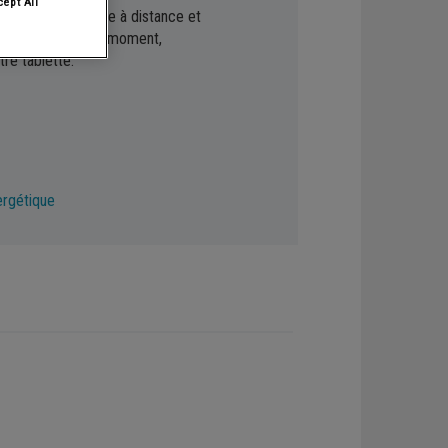
ept All
Pompes à chaleur air/eau
eau chaude sanitaire à distance et
us soyez et à tout moment,
re tablette.
ergétique