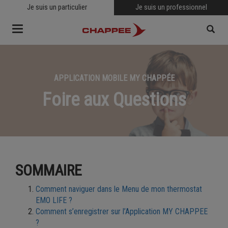
Je suis un particulier
Je suis un professionnel
Toggle
navigation
APPLICATION MOBILE MY CHAPPÉE
RECHERCHER
Foire aux Questions
SOMMAIRE
Comment naviguer dans le Menu de mon thermostat
EMO LIFE ?
Comment s’enregistrer sur l’Application MY CHAPPEE
?