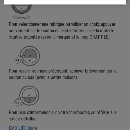
Pour sélectionner une rubrique ou valider un choix, appuyer
brièvement sur le bouton du haut à l’intérieur de la molette
rotative argentée (avec la marque et le logo CHAPPEE).
Pour revenir au menu précédent, appuyer brièvement sur le
bouton du bas (avec la petite maison).
Pour plus d’information sur votre thermostat, se référer à la
notice détaillée.
EMO LIFE filaire