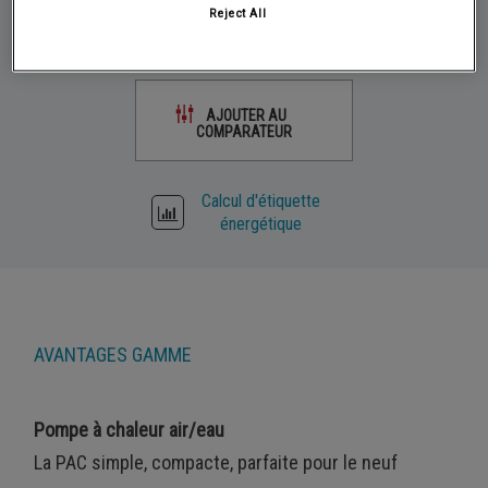
Reject All
DEMANDER UN DEVIS
AJOUTER AU
COMPARATEUR
Calcul d'étiquette
énergétique
AVANTAGES GAMME
Pompe à chaleur air/eau
La PAC simple, compacte, parfaite pour le neuf