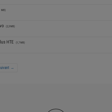
1 MB)
Evo
(2,3 MB)
Plus HTE
(1,7 MB)
uivant →