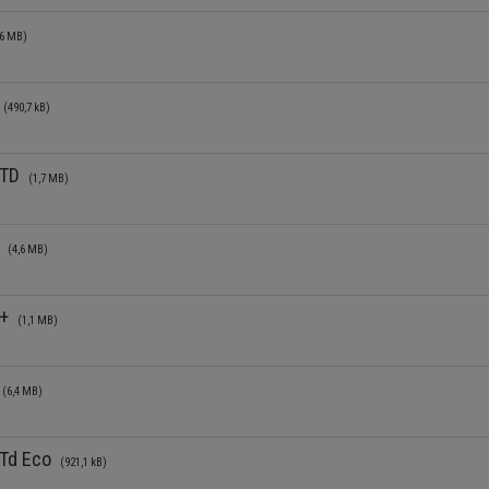
ème solaire combiné chauffage
Sèche-serviettes
,6 MB)
eur solaire thermique
Fonte
ovoltaïque
2
(490,7 kB)
n TD
(1,7 MB)
A
(4,6 MB)
A+
(1,1 MB)
a
(6,4 MB)
 Td Eco
(921,1 kB)