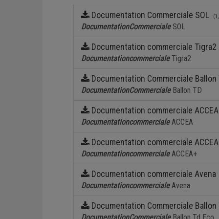
Chaudières sol gaz
Syst
Demandez un devis
Documentation Commerciale SOL
(1
Chaudières sol fioul
Capt
Documentation
Commerciale
SOL
Phot
Documentation commerciale Tigra
Documentation
commerciale
Tigra2
Documentation Commerciale Ballo
Documentation
Commerciale
Ballon TD
Documentation commerciale ACCE
Documentation
commerciale
ACCEA
Documentation commerciale ACCE
Documentation
commerciale
ACCEA+
RÉGULATIONS ET APPLICATIONS
MOBILES
Documentation commerciale Aven
Documentation
commerciale
Avena
Application mobile
Sondes d'ambiance connectées
Documentation Commerciale Ballon
Documentation
Commerciale
Ballon Td Eco
Thermostats