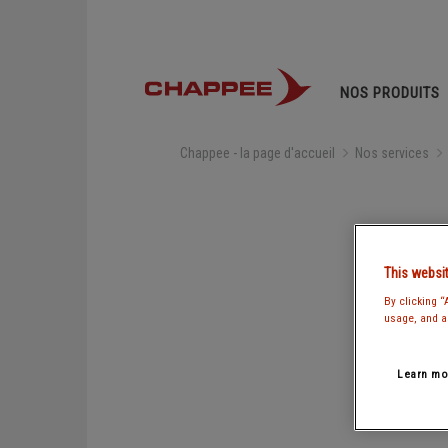
RECHERCHER SUR LE SITE
NOS PRODUITS
Chappee - la page d'accueil
Nos services
TOUS LES PRODUITS CH
CHAPPÉE VOUS ACCOM
SUGGESTIONS
CCTP et Data RE 2020
Chappée
This websi
Guides et brochures
Trouver un pro
By clicking “
usage, and as
Garantie Chappée
RSE
Learn mo
CHAUDIÈRES
SOL
Compatibilité thermostat connecté
Chaudières murales gaz
Chau