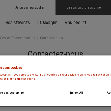
Je suis un particulier
Je suis un professionnel
NOS SERVICES
LA MARQUE
MON PROJET
Service Consommateurs
Contactez-nous
APPÉE
PAGNE
Contactez-nous
Envie de nous rejoindre ?
Documentation
te uses cookies
Catalogue Chappée
Chaudière gaz
Accept All”, you agree to the storing of cookies on your device to enhance site navigation, 
sist in our marketing efforts.
Aides et subventions
Nos partenaires
re and customize
Reject All
Acc
AIRE
RADIATEURS
ffe-eau solaire individuel
Panneau acier