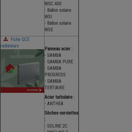
WSC 400
- Ballon solaire
WSI
- Ballon solaire
WSE
Fiche QCE
radiateurs
Panneau acier :
- SAMBA
- SAMBA PURE
- SAMBA
PROGRESS
- SAMBA
TERTIAIRE
Acier turbulaire :
- ANTHEA
Sèches-serviettes
:
- SOLINE 2C