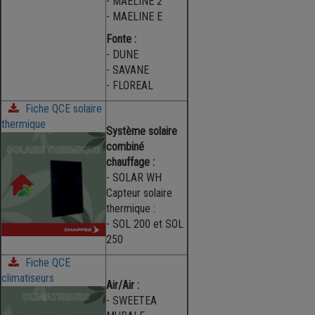
- MAELINE 2
- MAELINE E
Fonte :
- DUNE
- SAVANE
- FLOREAL
Fiche QCE solaire
thermique
Système solaire
combiné
chauffage :
- SOLAR WH
Capteur solaire
thermique :
- SOL 200 et SOL
250
Fiche QCE
climatiseurs
Air/Air :
- SWEETEA