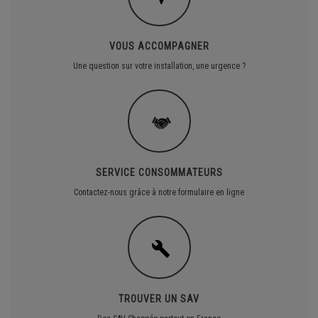
BALLON SI150
Prix public conseillé HT
: 1 081,00 €
VOUS ACCOMPAGNER
Capacité du ballon
: 145 l
Une question sur votre installation, une urgence ?
SERVICE CONSOMMATEURS
Contactez-nous grâce à notre formulaire en ligne
TROUVER UN SAV