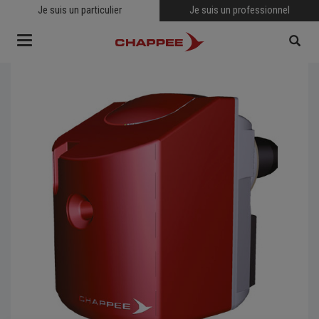
Je suis un particulier
Je suis un professionnel
Toggle
navigation
RECHERCHER