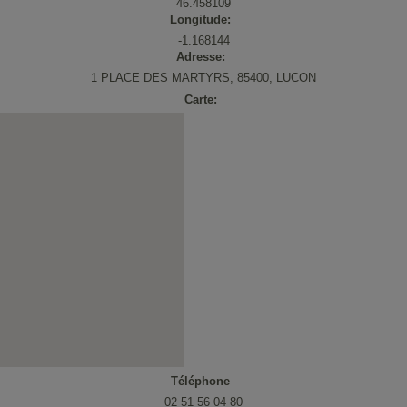
46.458109
Longitude:
ystème solaire combiné chauffage
Sèche-serviettes
-1.168144
apteur solaire thermique
Fonte
Adresse:
1 PLACE DES MARTYRS, 85400, LUCON
hotovoltaïque
Carte:
Téléphone
02 51 56 04 80