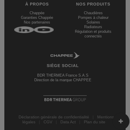
À PROPOS
NOS PRODUITS
Chappée
Chaudières
Garanties Chappée
Pompes à chaleur
Nos partenaires
Solaires
Radiateurs
Régulation et produits
connectés
SIÈGE SOCIAL
BDR THERMEA France S.A.S
Direction de la marque CHAPPEE
Déclaration générale de confidentialité
|
Mentions
légales
|
CGV
|
Data Act
|
Plan du site