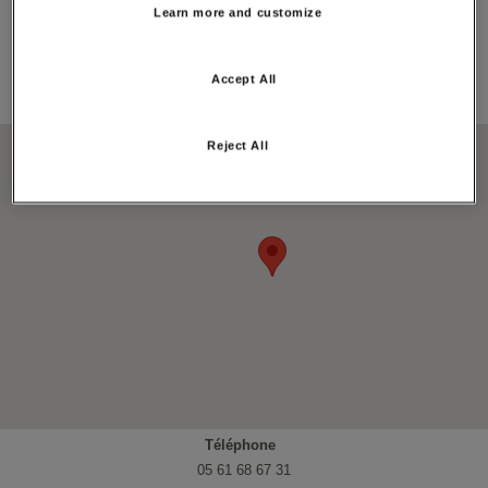
Longitude:
Learn more and customize
1.718997
Adresse:
Accept All
Tate, 09100, LES PUJOLS
Carte:
Reject All
Téléphone
05 61 68 67 31