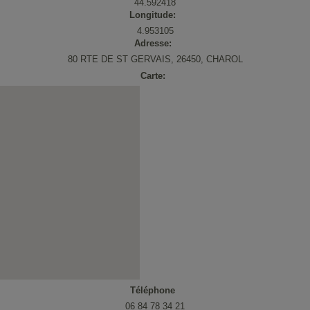
44.592418
Longitude:
ystème solaire combiné chauffage
Sèche-serviettes
4.953105
apteur solaire thermique
Fonte
Adresse:
80 RTE DE ST GERVAIS, 26450, CHAROL
hotovoltaïque
Carte:
Téléphone
06 84 78 34 21