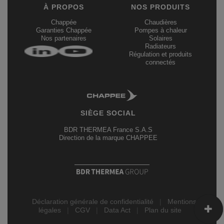
À PROPOS
NOS PRODUITS
Chappée
Chaudières
Garanties Chappée
Pompes à chaleur
Nos partenaires
Solaires
Radiateurs
Régulation et produits
connectés
SIÈGE SOCIAL
BDR THERMEA France S.A.S
Direction de la marque CHAPPEE
Déclaration générale de confidentialité
|
Mentions
légales
|
CGV
|
Data Act
|
Plan du site