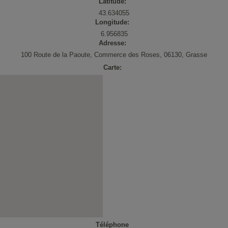
Latitude:
43.634055
ystème solaire combiné chauffage
Sèche-serviettes
Longitude:
apteur solaire thermique
Fonte
6.956835
Adresse:
hotovoltaïque
100 Route de la Paoute, Commerce des Roses, 06130, Grasse
Carte:
Téléphone