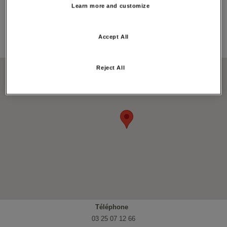
Longitude:
Learn more and customize
4.905779
Adresse:
Accept All
16 Rue Maquisdu Val, 52290, HUMBECOURT
Carte:
Reject All
Téléphone
03 25 07 12 66