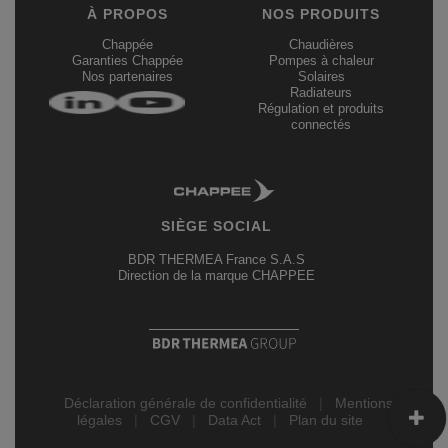
À PROPOS
NOS PRODUITS
Chappée
Chaudières
Garanties Chappée
Pompes à chaleur
Nos partenaires
Solaires
Radiateurs
Régulation et produits
connectés
SIÈGE SOCIAL
BDR THERMEA France S.A.S
Direction de la marque CHAPPEE
Déclaration générale de confidentialité
|
Mentions
légales
|
CGV
|
Data Act
|
Plan du site