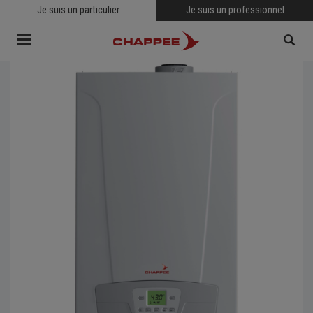
Je suis un particulier
Je suis un professionnel
Toggle
navigation
RECHERCHER