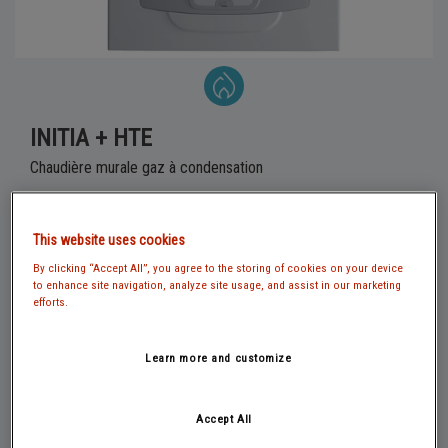
INITIA + HTE
Chaudière murale gaz à condensation
Prix public conseillé HT : De 3 168,40 € à 5 448,50 €
This website uses cookies
La gamme de chaudières murales Initia + HTE, offre le
By clicking “Accept All”, you agree to the storing of cookies on your device
meilleur de la technologie. En neuf comme en rénovation, elle
to enhance site navigation, analyze site usage, and assist in our marketing
est la réponse idéale à vos exigences d'économies et de
efforts.
fiabilité. Tout pour votre confort et plus encore !
Learn more and customize
DEMANDER UN DEVIS
Accept All