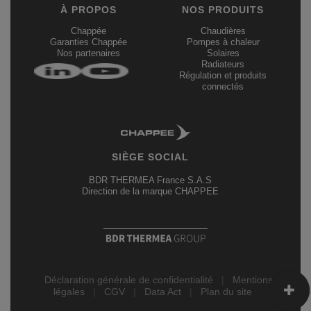
À PROPOS
NOS PRODUITS
Chappée
Chaudières
Garanties Chappée
Pompes à chaleur
Nos partenaires
Solaires
Radiateurs
Régulation et produits
connectés
SIÈGE SOCIAL
BDR THERMEA France S.A.S
Direction de la marque CHAPPEE
Déclaration générale de confidentialité
|
Mentions
légales
|
CGV
|
Data Act
|
Plan du site