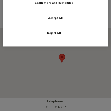
Longitude:
Learn more and customize
2.293824
Adresse:
Accept All
15 RUE DU GENERAL DE GAULLE, 62270, FREVENT
Carte:
Reject All
Téléphone
03 21 03 63 87