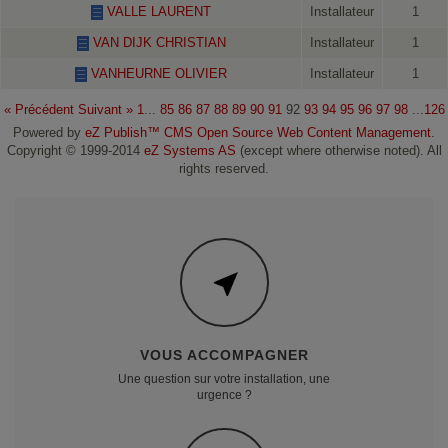
VALLE LAURENT
Installateur
1
VAN DIJK CHRISTIAN
Installateur
1
VANHEURNE OLIVIER
Installateur
1
« Précédent
Suivant »
1
...
85
86
87
88
89
90
91
92
93
94
95
96
97
98
...
126
Powered by
eZ Publish™ CMS Open Source Web Content Management
.
Copyright © 1999-2014
eZ Systems AS
(except where otherwise noted). All
rights reserved.
VOUS ACCOMPAGNER
Une question sur votre installation, une
urgence ?