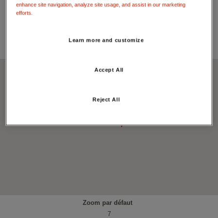
47.438677
enhance site navigation, analyze site usage, and assist in our marketing
Longitude:
efforts.
-0.502833
Adresse:
78 Avenue Jean Boutton, 49130 Les Ponts-de-Cé - FRANCE
Learn more and customize
Carte:
Accept All
Reject All
Zoom par défaut
7